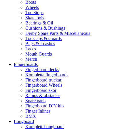
Boots
Wheels
Toe Stops
Skatetools
Bearings & Oil
Cushions & Bushings
Derby Spare Parts & Miscellaneous
Toe Caps & Guards
Bags & Leashes
Laces
Mouth Guards
Merch
Fingerboards
Fingerboard decks
Kompletta fingerboards
Fingerboard truckar
Fingerboard Wheels
Fingerboard skor
Ramps & obstacles
Spare parts
Fingerboard DIY kits
Finger Inlines
BMX
Longboard
Komplett Longboard