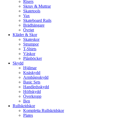
Risers
Skruv & Muttrar
Skatetools
Vax
Skateboard Rails
Brädhängare
Övrigt
Kläder & Skor
Skateskor
Strumpor
T-Shirts
Väskor
Plånböcker
Skydd
Hjälmar
Knäskydd
Armbågsskydd
Basic Sets
Handledsskydd
Höftskydd
Överkropp
Ben
Rullskridskor
Kompletta Rullskridskor
Plates