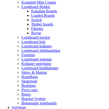
Komplett Mini Cruiser
Longboard Brädor
Kahalani Boards
Loaded Boards
Switch
Timber boards
Fibretec
Rayne
Longboard truckar
Longboard hjul
Longboard kullager
Longboard slidehandskar
Footstop
Longboard griptape
Kullager smörjning
Longboard brädhängare
Skruv & Muttrar
Boardbags
Skatetools
Bushings
Pivot cups
Risers
Bracket System
Begagnade longboards
Surfskate