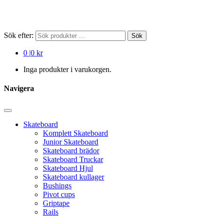
Sök efter:
Sök
0
|
0 kr
Inga produkter i varukorgen.
Navigera
Skateboard
Komplett Skateboard
Junior Skateboard
Skateboard brädor
Skateboard Truckar
Skateboard Hjul
Skateboard kullager
Bushings
Pivot cups
Griptape
Rails