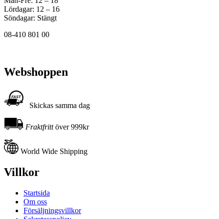
Mån-Fre: 12 – 18
Lördagar: 12 – 16
Söndagar: Stängt
08-410 801 00
Webshoppen
Skickas samma dag
Fraktfritt
över 999kr
World Wide Shipping
Villkor
Startsida
Om oss
Försäljningsvillkor