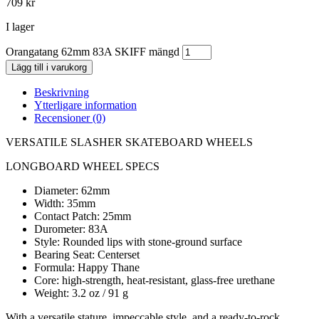
709
kr
I lager
Orangatang 62mm 83A SKIFF mängd
Lägg till i varukorg
Beskrivning
Ytterligare information
Recensioner (0)
VERSATILE SLASHER SKATEBOARD WHEELS
LONGBOARD WHEEL SPECS
Diameter: 62mm
Width: 35mm
Contact Patch: 25mm
Durometer: 83A
Style: Rounded lips with stone-ground surface
Bearing Seat: Centerset
Formula: Happy Thane
Core: high-strength, heat-resistant, glass-free urethane
Weight: 3.2 oz / 91 g
With a versatile stature, impeccable style, and a ready-to-rock