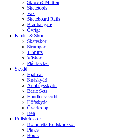
Skruv & Muttrar
Skatetools
Vax
Skateboard Rails
Brädhängare
Övrigt
Kläder & Skor
Skateskor
Strumpor
T-Shirts
Väskor
Plånböcker
Skydd
Hjälmar
Knäskydd
Armbågsskydd
Basic Sets
Handledsskydd
Höftskydd
Överkropp
Ben
Rullskridskor
Kompletta Rullskridskor
Plates
Boots