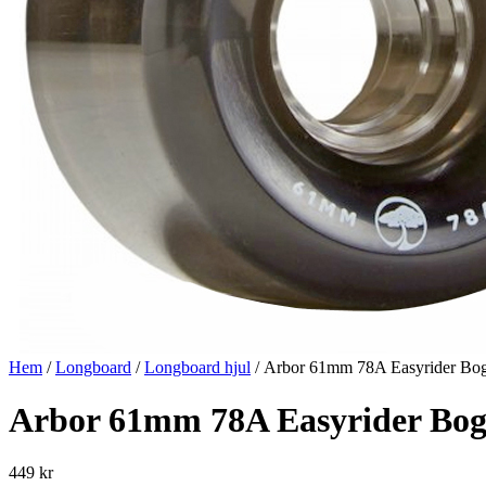
Hem
/
Longboard
/
Longboard hjul
/ Arbor 61mm 78A Easyrider Bog
Arbor 61mm 78A Easyrider Bog
449
kr