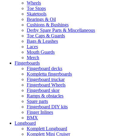
Wheels
Toe Stops
Skatetools
Bearings & Oil
Cushions & Bushings
Derby Spare Parts & Miscellaneous
Toe Caps & Guards
Bags & Leashes
Laces
Mouth Guards
Merch
Fingerboards
Fingerboard decks
Kompletta fingerboards
Fingerboard truckar
Fingerboard Wheels
Fingerboard skor
Ramps & obstacles
Spare parts
Fingerboard DIY kits
Finger Inlines
BMX
Longboard
Komplett Longboard
Komplett Mini Cruiser