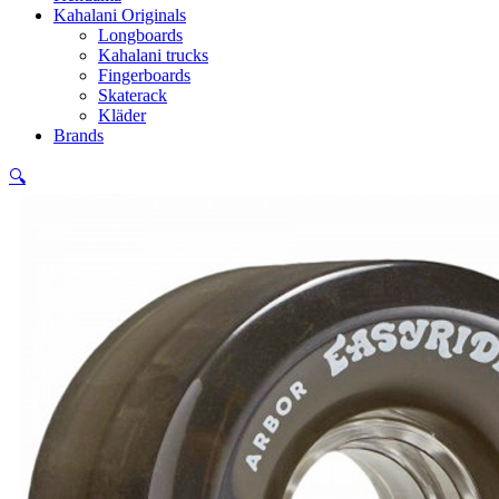
Kahalani Originals
Longboards
Kahalani trucks
Fingerboards
Skaterack
Kläder
Brands
🔍