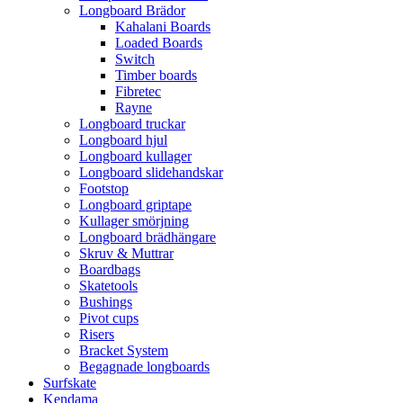
Longboard Brädor
Kahalani Boards
Loaded Boards
Switch
Timber boards
Fibretec
Rayne
Longboard truckar
Longboard hjul
Longboard kullager
Longboard slidehandskar
Footstop
Longboard griptape
Kullager smörjning
Longboard brädhängare
Skruv & Muttrar
Boardbags
Skatetools
Bushings
Pivot cups
Risers
Bracket System
Begagnade longboards
Surfskate
Kendama