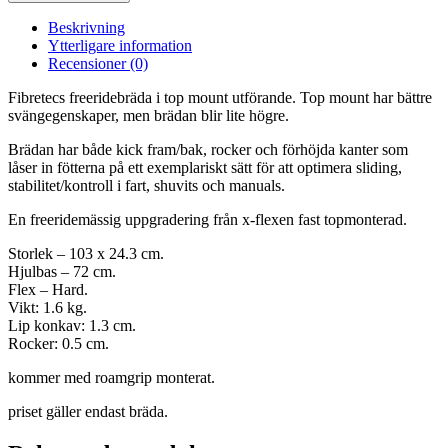
Beskrivning
Ytterligare information
Recensioner (0)
Fibretecs freeridebräda i top mount utförande. Top mount har bättre
svängegenskaper, men brädan blir lite högre.
Brädan har både kick fram/bak, rocker och förhöjda kanter som
låser in fötterna på ett exemplariskt sätt för att optimera sliding,
stabilitet/kontroll i fart, shuvits och manuals.
En freeridemässig uppgradering från x-flexen fast topmonterad.
Storlek – 103 x 24.3 cm.
Hjulbas – 72 cm.
Flex – Hard.
Vikt: 1.6 kg.
Lip konkav: 1.3 cm.
Rocker: 0.5 cm.
kommer med roamgrip monterat.
priset gäller endast bräda.