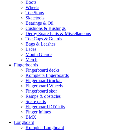
Boots
Wheels
Toe Stops
Skatetools
Bearings & Oil
Cushions & Bushings
Derby Spare Parts & Miscellaneous
Toe Caps & Guards
Bags & Leashes
Laces
Mouth Guards
Merch
Fingerboards
Fingerboard decks
Kompletta fingerboards
Fingerboard truckar
Fingerboard Wheels
Fingerboard skor
Ramps & obstacles
Spare parts
Fingerboard DIY kits
Finger Inlines
BMX
Longboard
Komplett Longboard