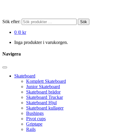
Sök efter:
Sök
0
|
0 kr
Inga produkter i varukorgen.
Navigera
Skateboard
Komplett Skateboard
Junior Skateboard
Skateboard brädor
Skateboard Truckar
Skateboard Hjul
Skateboard kullager
Bushings
Pivot cups
Griptape
Rails