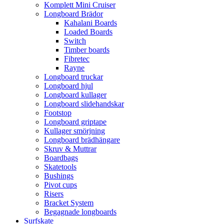
Komplett Mini Cruiser
Longboard Brädor
Kahalani Boards
Loaded Boards
Switch
Timber boards
Fibretec
Rayne
Longboard truckar
Longboard hjul
Longboard kullager
Longboard slidehandskar
Footstop
Longboard griptape
Kullager smörjning
Longboard brädhängare
Skruv & Muttrar
Boardbags
Skatetools
Bushings
Pivot cups
Risers
Bracket System
Begagnade longboards
Surfskate