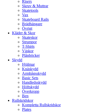
Risers
Skruv & Muttrar
Skatetools
Vax
Skateboard Rails
Brädhängare
Övrigt
Kläder & Skor
Skateskor
Strumpor
T-Shirts
Väskor
Plånböcker
Skydd
Hjälmar
Knäskydd
Armbågsskydd
Basic Sets
Handledsskydd
Höftskydd
Överkropp
Ben
Rullskridskor
Kompletta Rullskridskor
Plates