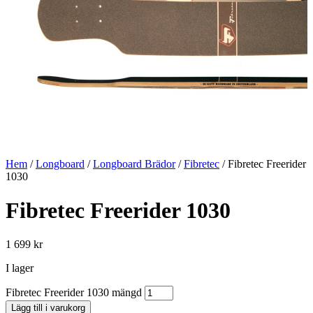
Hem
/
Longboard
/
Longboard Brädor
/
Fibretec
/ Fibretec Freerider
1030
Fibretec Freerider 1030
1 699
kr
I lager
Fibretec Freerider 1030 mängd
Lägg till i varukorg