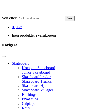
Sök efter:
Sök
0
|
0 kr
Inga produkter i varukorgen.
Navigera
Skateboard
Komplett Skateboard
Junior Skateboard
Skateboard brädor
Skateboard Truckar
Skateboard Hjul
Skateboard kullager
Bushings
Pivot cups
Griptape
Rails