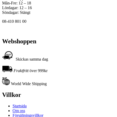
Mån-Fre: 12 – 18
Lördagar: 12 – 16
Söndagar: Stängt
08-410 801 00
Webshoppen
Skickas samma dag
Fraktfritt
över 999kr
World Wide Shipping
Villkor
Startsida
Om oss
Försäljningsvillkor