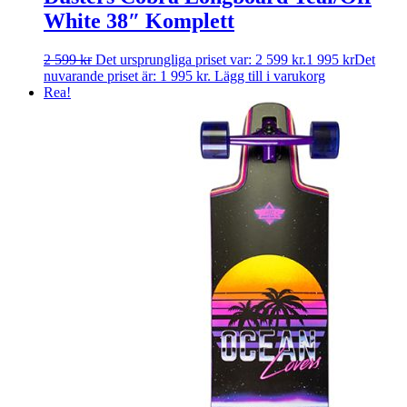
White 38″ Komplett
2 599
kr
Det ursprungliga priset var: 2 599 kr.
1 995
kr
Det
nuvarande priset är: 1 995 kr.
Lägg till i varukorg
Rea!