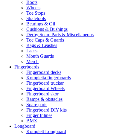
Boots
Wheels
Toe Stops
Skatetools
Bearings & Oil
Cushions & Bushings
Derby Spare Parts & Miscellaneous
Toe Caps & Guards
Bags & Leashes
Laces
Mouth Guards
Merch
Fingerboards
Fingerboard decks
Kompletta fingerboards
Fingerboard truckar
Fingerboard Wheels
Fingerboard skor
Ramps & obstacles
Spare parts
Fingerboard DIY kits
Finger Inlines
BMX
Longboard
Komplett Longboard