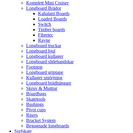
Komplett Mini Cruiser
Longboard Brädor
Kahalani Boards
Loaded Boards
Switch
Timber boards
Fibretec
Rayne
Longboard truckar
Longboard hjul
Longboard kullager
Longboard slidehandskar
Footstop
Longboard griptape
Kullager smörjning
Longboard brädhängare
Skruv & Muttrar
Boardbags
Skatetools
Bushings
Pivot cups
Risers
Bracket System
Begagnade longboards
Surfskate