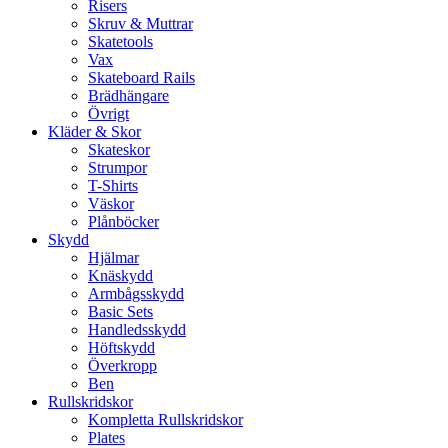
Risers
Skruv & Muttrar
Skatetools
Vax
Skateboard Rails
Brädhängare
Övrigt
Kläder & Skor
Skateskor
Strumpor
T-Shirts
Väskor
Plånböcker
Skydd
Hjälmar
Knäskydd
Armbågsskydd
Basic Sets
Handledsskydd
Höftskydd
Överkropp
Ben
Rullskridskor
Kompletta Rullskridskor
Plates