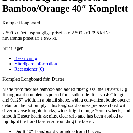
Bamboo/Orange 40″ Komplett
Komplett longboard.
2 599
kr
Det ursprungliga priset var: 2 599 kr.
1 995
kr
Det
nuvarande priset är: 1 995 kr.
Slut i lager
Beskrivning
Ytterligare information
Recensioner (0)
Komplett Longboard från Duster
Made from flexible bamboo and added fiber glass, the Dusters Dig
It longboard complete is poised for a solid ride. It has a 40″ length
and 9.125″ width, in a pintail shape, with a convenient bottle opener
detail on the bottom ply. This longboard comes pre-assembled with
silver reverse kingpin trucks, wide, bright orange 70mm wheels, and
smooth Duster bearings; plus, clear grip tape has been applied to
highlight the floral border surrounding the board.
Dig It 40″ Longboard Complete from Dusters.