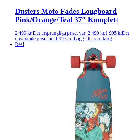
Dusters Moto Fades Longboard
Pink/Orange/Teal 37″ Komplett
2 499
kr
Det ursprungliga priset var: 2 499 kr.
1 995
kr
Det
nuvarande priset är: 1 995 kr.
Lägg till i varukorg
Rea!