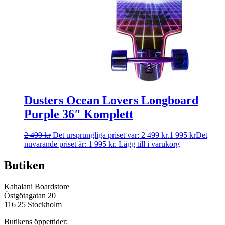
Dusters Ocean Lovers Longboard
Purple 36″ Komplett
2 499
kr
Det ursprungliga priset var: 2 499 kr.
1 995
kr
Det
nuvarande priset är: 1 995 kr.
Lägg till i varukorg
Butiken
Kahalani Boardstore
Östgötagatan 20
116 25 Stockholm
Butikens öppettider: