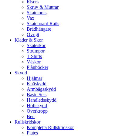
Risers
Skruv & Muttrar
Skatetools
Vax
Skateboard Rails
Brädhängare
Övrigt
Kläder & Skor
Skateskor
Strumpor
T-Shirts
Väskor
Plånböcker
Skydd
Hjälmar
Knäskydd
Armbågsskydd
Basic Sets
Handledsskydd
Höftskydd
Överkropp
Ben
Rullskridskor
Kompletta Rullskridskor
Plates