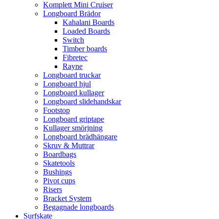
Komplett Mini Cruiser
Longboard Brädor
Kahalani Boards
Loaded Boards
Switch
Timber boards
Fibretec
Rayne
Longboard truckar
Longboard hjul
Longboard kullager
Longboard slidehandskar
Footstop
Longboard griptape
Kullager smörjning
Longboard brädhängare
Skruv & Muttrar
Boardbags
Skatetools
Bushings
Pivot cups
Risers
Bracket System
Begagnade longboards
Surfskate