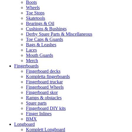
Boots
Wheels
Toe Stops
Skatetools
Bearings & Oil
Cushions & Bushings
Derby Spare Parts & Miscellaneous
Toe Caps & Guards
Bags & Leashes
Laces
Mouth Guards
Merch
Fingerboards
Fingerboard decks
Kompletta fingerboards
Fingerboard truckar
Fingerboard Wheels
Fingerboard skor
Ramps & obstacles
Spare parts
Fingerboard DIY kits
Finger Inlines
BMX
Longboard
Komplett Longboard