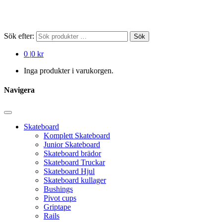
Sök efter:
Sök
0
|
0 kr
Inga produkter i varukorgen.
Navigera
Skateboard
Komplett Skateboard
Junior Skateboard
Skateboard brädor
Skateboard Truckar
Skateboard Hjul
Skateboard kullager
Bushings
Pivot cups
Griptape
Rails