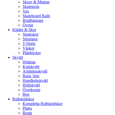
Skruv & Muttrar
Skatetools
Vax
Skateboard Rails
Brädhängare
Övrigt
Kläder & Skor
Skateskor
Strumpor
T-Shirts
Väskor
Plånböcker
Skydd
Hjälmar
Knäskydd
Armbågsskydd
Basic Sets
Handledsskydd
Höftskydd
Överkropp
Ben
Rullskridskor
Kompletta Rullskridskor
Plates
Boots