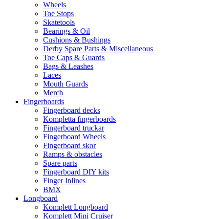
Wheels
Toe Stops
Skatetools
Bearings & Oil
Cushions & Bushings
Derby Spare Parts & Miscellaneous
Toe Caps & Guards
Bags & Leashes
Laces
Mouth Guards
Merch
Fingerboards
Fingerboard decks
Kompletta fingerboards
Fingerboard truckar
Fingerboard Wheels
Fingerboard skor
Ramps & obstacles
Spare parts
Fingerboard DIY kits
Finger Inlines
BMX
Longboard
Komplett Longboard
Komplett Mini Cruiser