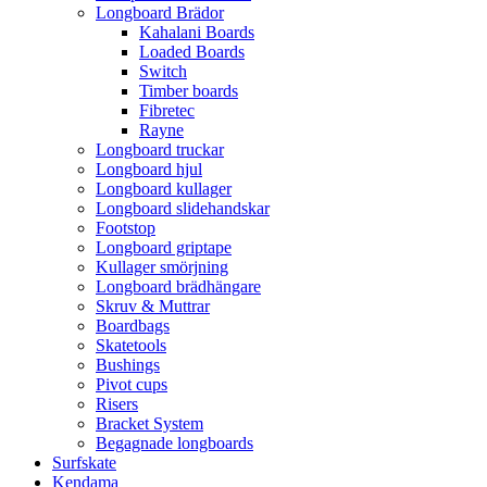
Longboard Brädor
Kahalani Boards
Loaded Boards
Switch
Timber boards
Fibretec
Rayne
Longboard truckar
Longboard hjul
Longboard kullager
Longboard slidehandskar
Footstop
Longboard griptape
Kullager smörjning
Longboard brädhängare
Skruv & Muttrar
Boardbags
Skatetools
Bushings
Pivot cups
Risers
Bracket System
Begagnade longboards
Surfskate
Kendama