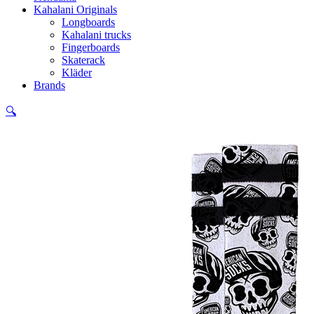
Kahalani Originals
Longboards
Kahalani trucks
Fingerboards
Skaterack
Kläder
Brands
🔍