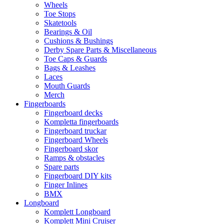
Wheels
Toe Stops
Skatetools
Bearings & Oil
Cushions & Bushings
Derby Spare Parts & Miscellaneous
Toe Caps & Guards
Bags & Leashes
Laces
Mouth Guards
Merch
Fingerboards
Fingerboard decks
Kompletta fingerboards
Fingerboard truckar
Fingerboard Wheels
Fingerboard skor
Ramps & obstacles
Spare parts
Fingerboard DIY kits
Finger Inlines
BMX
Longboard
Komplett Longboard
Komplett Mini Cruiser