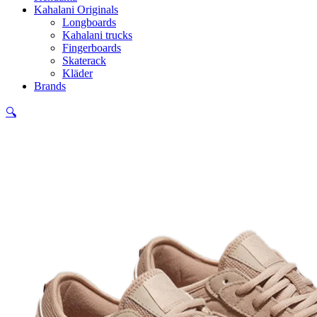
Kahalani Originals
Longboards
Kahalani trucks
Fingerboards
Skaterack
Kläder
Brands
🔍