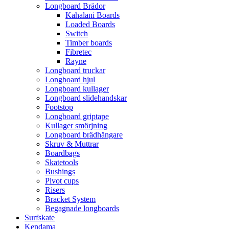
Longboard Brädor
Kahalani Boards
Loaded Boards
Switch
Timber boards
Fibretec
Rayne
Longboard truckar
Longboard hjul
Longboard kullager
Longboard slidehandskar
Footstop
Longboard griptape
Kullager smörjning
Longboard brädhängare
Skruv & Muttrar
Boardbags
Skatetools
Bushings
Pivot cups
Risers
Bracket System
Begagnade longboards
Surfskate
Kendama