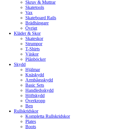
Skruv & Muttrar
Skatetools
Vax
Skateboard Rails
Brädhängare
Övrigt
Kläder & Skor
Skateskor
Strumpor
T-Shirts
Väskor
Plånböcker
Skydd
Hjälmar
Knäskydd
Armbågsskydd
Basic Sets
Handledsskydd
Höftskydd
Överkropp
Ben
Rullskridskor
Kompletta Rullskridskor
Plates
Boots