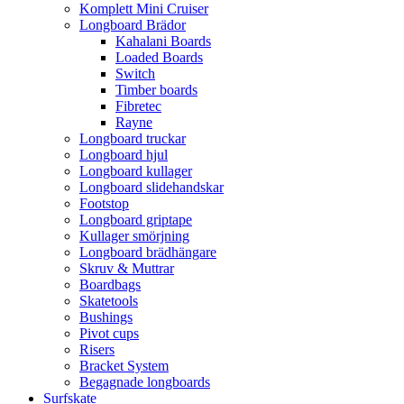
Komplett Mini Cruiser
Longboard Brädor
Kahalani Boards
Loaded Boards
Switch
Timber boards
Fibretec
Rayne
Longboard truckar
Longboard hjul
Longboard kullager
Longboard slidehandskar
Footstop
Longboard griptape
Kullager smörjning
Longboard brädhängare
Skruv & Muttrar
Boardbags
Skatetools
Bushings
Pivot cups
Risers
Bracket System
Begagnade longboards
Surfskate