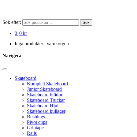
Sök efter:
Sök
0
|
0 kr
Inga produkter i varukorgen.
Navigera
Skateboard
Komplett Skateboard
Junior Skateboard
Skateboard brädor
Skateboard Truckar
Skateboard Hjul
Skateboard kullager
Bushings
Pivot cups
Griptape
Rails