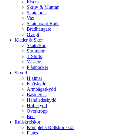
Risers
Skruv & Muttrar
Skatetools
Vax
Skateboard Rails
Brädhängare
Övrigt
Kläder & Skor
Skateskor
Strumpor
T-Shirts
Väskor
Plånböcker
Skydd
Hjälmar
Knäskydd
Armbågsskydd
Basic Sets
Handledsskydd
Höftskydd
Överkropp
Ben
Rullskridskor
Kompletta Rullskridskor
Plates