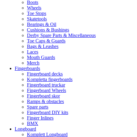
Boots
Wheels
Toe Stops
Skatetools
Bearings & Oil
Cushions & Bushings
Derby Spare Parts & Miscellaneous
Toe Caps & Guards
Bags & Leashes
Laces
Mouth Guards
Merch
Fingerboards
Fingerboard decks
Kompletta fingerboards
Fingerboard truckar
Fingerboard Wheels
Fingerboard skor
Ramps & obstacles
Spare parts
Fingerboard DIY kits
Finger Inlines
BMX
Longboard
Komplett Longboard