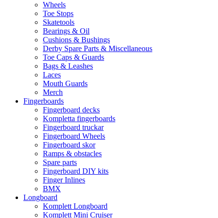
Wheels
Toe Stops
Skatetools
Bearings & Oil
Cushions & Bushings
Derby Spare Parts & Miscellaneous
Toe Caps & Guards
Bags & Leashes
Laces
Mouth Guards
Merch
Fingerboards
Fingerboard decks
Kompletta fingerboards
Fingerboard truckar
Fingerboard Wheels
Fingerboard skor
Ramps & obstacles
Spare parts
Fingerboard DIY kits
Finger Inlines
BMX
Longboard
Komplett Longboard
Komplett Mini Cruiser