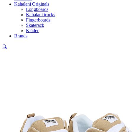
Kahalani Originals
Longboards
Kahalani trucks
Fingerboards
Skaterack
Kläder
Brands
🔍