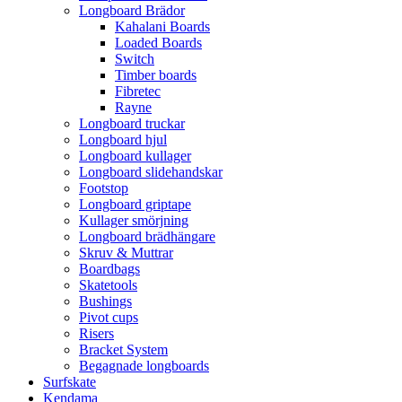
Longboard Brädor
Kahalani Boards
Loaded Boards
Switch
Timber boards
Fibretec
Rayne
Longboard truckar
Longboard hjul
Longboard kullager
Longboard slidehandskar
Footstop
Longboard griptape
Kullager smörjning
Longboard brädhängare
Skruv & Muttrar
Boardbags
Skatetools
Bushings
Pivot cups
Risers
Bracket System
Begagnade longboards
Surfskate
Kendama