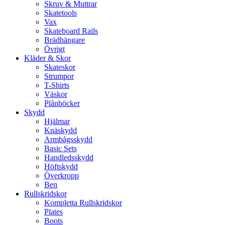
Skruv & Muttrar
Skatetools
Vax
Skateboard Rails
Brädhängare
Övrigt
Kläder & Skor
Skateskor
Strumpor
T-Shirts
Väskor
Plånböcker
Skydd
Hjälmar
Knäskydd
Armbågsskydd
Basic Sets
Handledsskydd
Höftskydd
Överkropp
Ben
Rullskridskor
Kompletta Rullskridskor
Plates
Boots