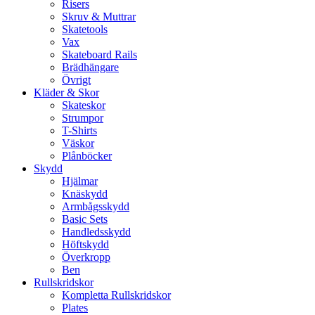
Risers
Skruv & Muttrar
Skatetools
Vax
Skateboard Rails
Brädhängare
Övrigt
Kläder & Skor
Skateskor
Strumpor
T-Shirts
Väskor
Plånböcker
Skydd
Hjälmar
Knäskydd
Armbågsskydd
Basic Sets
Handledsskydd
Höftskydd
Överkropp
Ben
Rullskridskor
Kompletta Rullskridskor
Plates