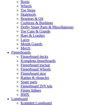
Boots
Wheels
Toe Stops
Skatetools
Bearings & Oil
Cushions & Bushings
Derby Spare Parts & Miscellaneous
Toe Caps & Guards
Bags & Leashes
Laces
Mouth Guards
Merch
Fingerboards
Fingerboard decks
Kompletta fingerboards
Fingerboard truckar
Fingerboard Wheels
Fingerboard skor
Ramps & obstacles
Spare parts
Fingerboard DIY kits
Finger Inlines
BMX
Longboard
Komplett Longboard