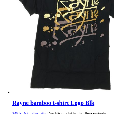
Rayne bamboo t-shirt Logo Blk
249
kr
Välj alternativ
Den här produkten har flera varianter.