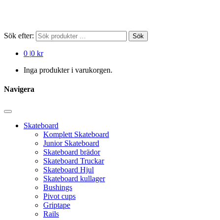
Sök efter:
Sök
0
|
0 kr
Inga produkter i varukorgen.
Navigera
Skateboard
Komplett Skateboard
Junior Skateboard
Skateboard brädor
Skateboard Truckar
Skateboard Hjul
Skateboard kullager
Bushings
Pivot cups
Griptape
Rails