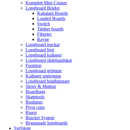
Komplett Mini Cruiser
Longboard Brädor
Kahalani Boards
Loaded Boards
Switch
Timber boards
Fibretec
Rayne
Longboard truckar
Longboard hjul
Longboard kullager
Longboard slidehandskar
Footstop
Longboard griptape
Kullager smörjning
Longboard brädhängare
Skruv & Muttrar
Boardbags
Skatetools
Bushings
Pivot cups
Risers
Bracket System
Begagnade longboards
Surfskate