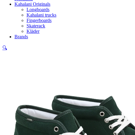
Kahalani Originals
Longboards
Kahalani trucks
Fingerboards
Skaterack
Kläder
Brands
🔍