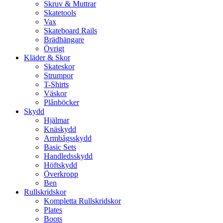
Skruv & Muttrar
Skatetools
Vax
Skateboard Rails
Brädhängare
Övrigt
Kläder & Skor
Skateskor
Strumpor
T-Shirts
Väskor
Plånböcker
Skydd
Hjälmar
Knäskydd
Armbågsskydd
Basic Sets
Handledsskydd
Höftskydd
Överkropp
Ben
Rullskridskor
Kompletta Rullskridskor
Plates
Boots