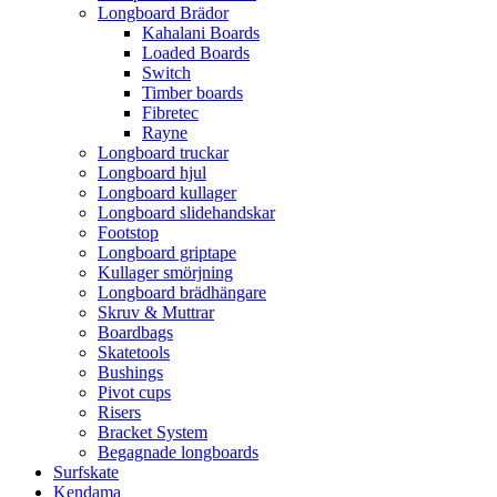
Longboard Brädor
Kahalani Boards
Loaded Boards
Switch
Timber boards
Fibretec
Rayne
Longboard truckar
Longboard hjul
Longboard kullager
Longboard slidehandskar
Footstop
Longboard griptape
Kullager smörjning
Longboard brädhängare
Skruv & Muttrar
Boardbags
Skatetools
Bushings
Pivot cups
Risers
Bracket System
Begagnade longboards
Surfskate
Kendama