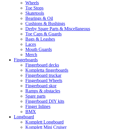
Wheels
Toe Stops
Skatetools
Bearings & Oil
Cushions & Bushings
Derby Spare Parts & Miscellaneous
Toe Caps & Guards
Bags & Leashes
Laces
Mouth Guards
Merch
Fingerboards
Fingerboard decks
Kompletta fingerboards
Fingerboard truckar
Fingerboard Wheels
Fingerboard skor
Ramps & obstacles
Spare parts
Fingerboard DIY kits
Finger Inlines
BMX
Longboard
Komplett Longboard
Komplett Mini Cruiser