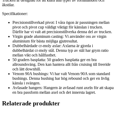
Trucken är designad för att klara alla typer av förhållanden och
åkstilar.
Specifikationer:
Precisionstillverkad pivot: I våra ögon är passningen mellan
pivot och pivot cup väldigt viktigt för känslan i trucken.
Därför har vi valt att precisionstillverka denna del av trucken.
Virgin grade aluminum casting: Vi använder oss av virgin
aluminium för bästa möjliga gjutresultat.
Dubbelhärdade cr-moly axlar: Axlarna är gjorda i
dubbelhärdat cr-moly stål. Denna typ av stål har grym ratio
mellan vikt och hållfasthet.
50 graders basplatta: 50 graders basplatta ger en bra
allroundsväng. Den kan hantera allt från cruising till freeride
och lätt downhill.
Venom 90A bushings: Vi har valt Venom 90A som standard
bushings. Denna bushing har hög rebound och ger en livlig
känsla i svängen.
Avfasade hangers: Hangern är avfasad runt axeln för att skapa
en bra passform mellan axel och det innersta lagret.
Relaterade produkter