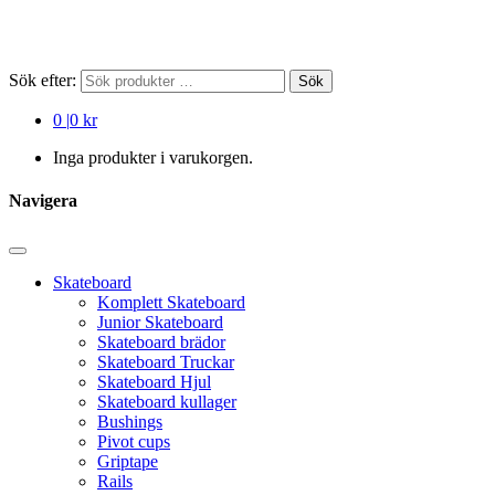
Sök efter:
Sök
0
|
0 kr
Inga produkter i varukorgen.
Navigera
Skateboard
Komplett Skateboard
Junior Skateboard
Skateboard brädor
Skateboard Truckar
Skateboard Hjul
Skateboard kullager
Bushings
Pivot cups
Griptape
Rails