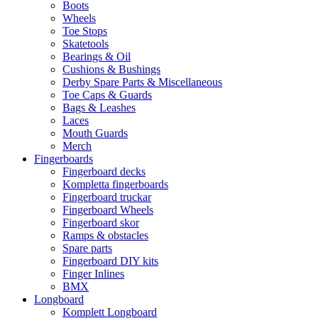
Boots
Wheels
Toe Stops
Skatetools
Bearings & Oil
Cushions & Bushings
Derby Spare Parts & Miscellaneous
Toe Caps & Guards
Bags & Leashes
Laces
Mouth Guards
Merch
Fingerboards
Fingerboard decks
Kompletta fingerboards
Fingerboard truckar
Fingerboard Wheels
Fingerboard skor
Ramps & obstacles
Spare parts
Fingerboard DIY kits
Finger Inlines
BMX
Longboard
Komplett Longboard