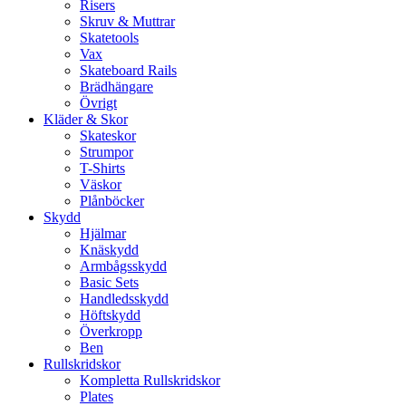
Risers
Skruv & Muttrar
Skatetools
Vax
Skateboard Rails
Brädhängare
Övrigt
Kläder & Skor
Skateskor
Strumpor
T-Shirts
Väskor
Plånböcker
Skydd
Hjälmar
Knäskydd
Armbågsskydd
Basic Sets
Handledsskydd
Höftskydd
Överkropp
Ben
Rullskridskor
Kompletta Rullskridskor
Plates