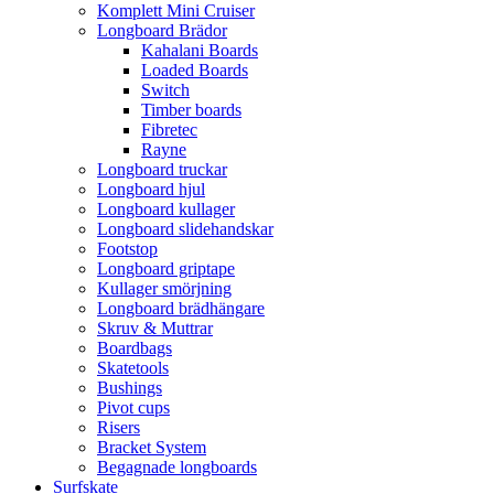
Komplett Mini Cruiser
Longboard Brädor
Kahalani Boards
Loaded Boards
Switch
Timber boards
Fibretec
Rayne
Longboard truckar
Longboard hjul
Longboard kullager
Longboard slidehandskar
Footstop
Longboard griptape
Kullager smörjning
Longboard brädhängare
Skruv & Muttrar
Boardbags
Skatetools
Bushings
Pivot cups
Risers
Bracket System
Begagnade longboards
Surfskate