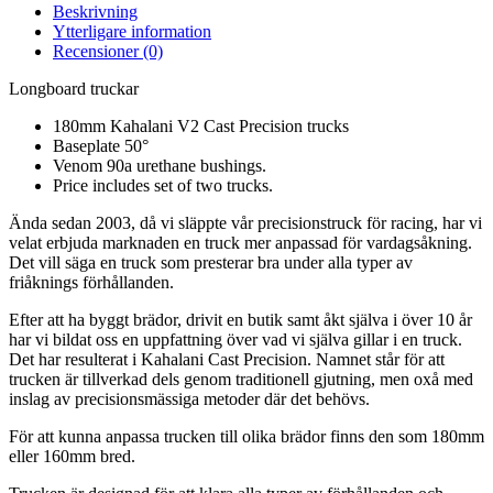
Beskrivning
Ytterligare information
Recensioner (0)
Longboard truckar
180mm Kahalani V2 Cast Precision trucks
Baseplate 50°
Venom 90a urethane bushings.
Price includes set of two trucks.
Ända sedan 2003, då vi släppte vår precisionstruck för racing, har vi
velat erbjuda marknaden en truck mer anpassad för vardagsåkning.
Det vill säga en truck som presterar bra under alla typer av
friåknings förhållanden.
Efter att ha byggt brädor, drivit en butik samt åkt själva i över 10 år
har vi bildat oss en uppfattning över vad vi själva gillar i en truck.
Det har resulterat i Kahalani Cast Precision. Namnet står för att
trucken är tillverkad dels genom traditionell gjutning, men oxå med
inslag av precisionsmässiga metoder där det behövs.
För att kunna anpassa trucken till olika brädor finns den som 180mm
eller 160mm bred.