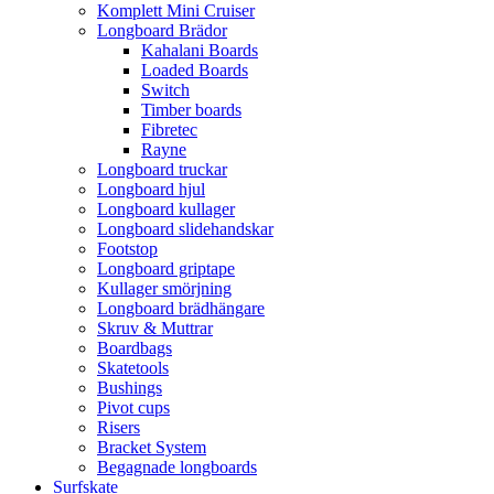
Komplett Mini Cruiser
Longboard Brädor
Kahalani Boards
Loaded Boards
Switch
Timber boards
Fibretec
Rayne
Longboard truckar
Longboard hjul
Longboard kullager
Longboard slidehandskar
Footstop
Longboard griptape
Kullager smörjning
Longboard brädhängare
Skruv & Muttrar
Boardbags
Skatetools
Bushings
Pivot cups
Risers
Bracket System
Begagnade longboards
Surfskate