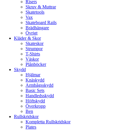
Risers
Skruv & Muttrar
Skatetools
Vax
Skateboard Rails
Brädhängare
Övrigt
Kläder & Skor
Skateskor
Strumpor
T-Shirts
Väskor
Plånböcker
Skydd
Hjälmar
Knäskydd
Armbågsskydd
Basic Sets
Handledsskydd
Höftskydd
Överkropp
Ben
Rullskridskor
Kompletta Rullskridskor
Plates