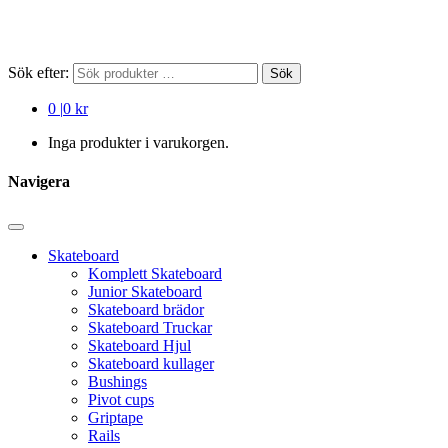
Sök efter:
Sök
0
|
0 kr
Inga produkter i varukorgen.
Navigera
Skateboard
Komplett Skateboard
Junior Skateboard
Skateboard brädor
Skateboard Truckar
Skateboard Hjul
Skateboard kullager
Bushings
Pivot cups
Griptape
Rails