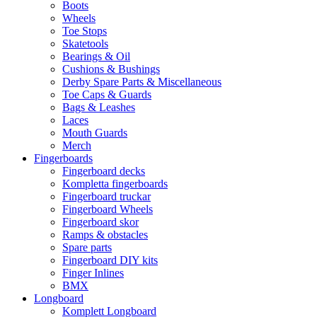
Boots
Wheels
Toe Stops
Skatetools
Bearings & Oil
Cushions & Bushings
Derby Spare Parts & Miscellaneous
Toe Caps & Guards
Bags & Leashes
Laces
Mouth Guards
Merch
Fingerboards
Fingerboard decks
Kompletta fingerboards
Fingerboard truckar
Fingerboard Wheels
Fingerboard skor
Ramps & obstacles
Spare parts
Fingerboard DIY kits
Finger Inlines
BMX
Longboard
Komplett Longboard