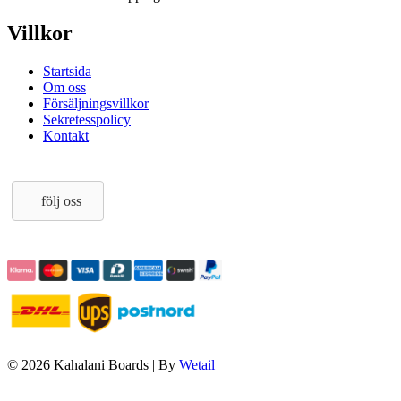
Villkor
Startsida
Om oss
Försäljningsvillkor
Sekretesspolicy
Kontakt
följ oss
© 2026 Kahalani Boards
|
By
Wetail