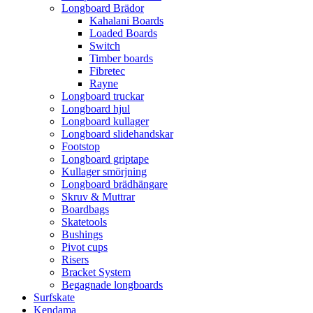
Longboard Brädor
Kahalani Boards
Loaded Boards
Switch
Timber boards
Fibretec
Rayne
Longboard truckar
Longboard hjul
Longboard kullager
Longboard slidehandskar
Footstop
Longboard griptape
Kullager smörjning
Longboard brädhängare
Skruv & Muttrar
Boardbags
Skatetools
Bushings
Pivot cups
Risers
Bracket System
Begagnade longboards
Surfskate
Kendama