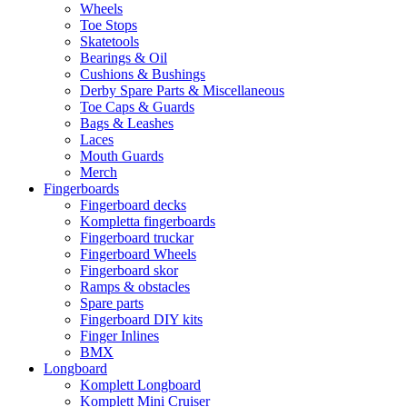
Wheels
Toe Stops
Skatetools
Bearings & Oil
Cushions & Bushings
Derby Spare Parts & Miscellaneous
Toe Caps & Guards
Bags & Leashes
Laces
Mouth Guards
Merch
Fingerboards
Fingerboard decks
Kompletta fingerboards
Fingerboard truckar
Fingerboard Wheels
Fingerboard skor
Ramps & obstacles
Spare parts
Fingerboard DIY kits
Finger Inlines
BMX
Longboard
Komplett Longboard
Komplett Mini Cruiser