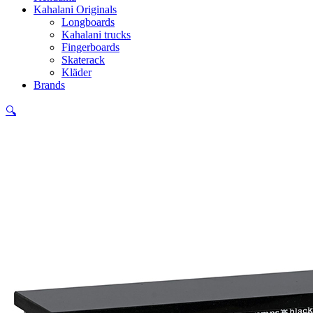
Kahalani Originals
Longboards
Kahalani trucks
Fingerboards
Skaterack
Kläder
Brands
🔍