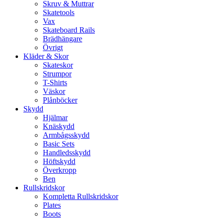
Skruv & Muttrar
Skatetools
Vax
Skateboard Rails
Brädhängare
Övrigt
Kläder & Skor
Skateskor
Strumpor
T-Shirts
Väskor
Plånböcker
Skydd
Hjälmar
Knäskydd
Armbågsskydd
Basic Sets
Handledsskydd
Höftskydd
Överkropp
Ben
Rullskridskor
Kompletta Rullskridskor
Plates
Boots