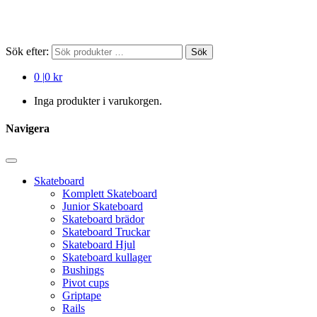
Sök efter:
Sök
0
|
0 kr
Inga produkter i varukorgen.
Navigera
Skateboard
Komplett Skateboard
Junior Skateboard
Skateboard brädor
Skateboard Truckar
Skateboard Hjul
Skateboard kullager
Bushings
Pivot cups
Griptape
Rails