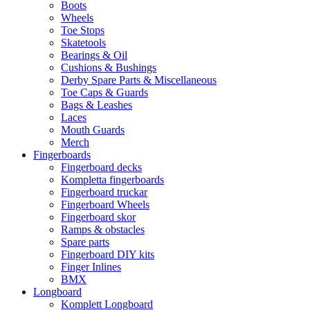
Boots
Wheels
Toe Stops
Skatetools
Bearings & Oil
Cushions & Bushings
Derby Spare Parts & Miscellaneous
Toe Caps & Guards
Bags & Leashes
Laces
Mouth Guards
Merch
Fingerboards
Fingerboard decks
Kompletta fingerboards
Fingerboard truckar
Fingerboard Wheels
Fingerboard skor
Ramps & obstacles
Spare parts
Fingerboard DIY kits
Finger Inlines
BMX
Longboard
Komplett Longboard