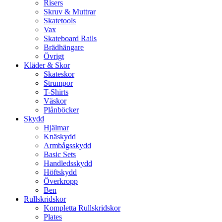
Risers
Skruv & Muttrar
Skatetools
Vax
Skateboard Rails
Brädhängare
Övrigt
Kläder & Skor
Skateskor
Strumpor
T-Shirts
Väskor
Plånböcker
Skydd
Hjälmar
Knäskydd
Armbågsskydd
Basic Sets
Handledsskydd
Höftskydd
Överkropp
Ben
Rullskridskor
Kompletta Rullskridskor
Plates