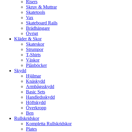
Risers
Skruv & Muttrar
Skatetools
Vax
Skateboard Rails
Brädhängare
Övrigt
Kläder & Skor
Skateskor
Strumpor
T-Shirts
Väskor
Plånböcker
Skydd
Hjälmar
Knäskydd
Armbågsskydd
Basic Sets
Handledsskydd
Höftskydd
Överkropp
Ben
Rullskridskor
Kompletta Rullskridskor
Plates