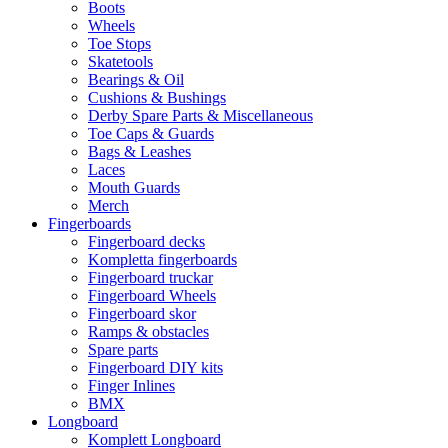
Boots
Wheels
Toe Stops
Skatetools
Bearings & Oil
Cushions & Bushings
Derby Spare Parts & Miscellaneous
Toe Caps & Guards
Bags & Leashes
Laces
Mouth Guards
Merch
Fingerboards
Fingerboard decks
Kompletta fingerboards
Fingerboard truckar
Fingerboard Wheels
Fingerboard skor
Ramps & obstacles
Spare parts
Fingerboard DIY kits
Finger Inlines
BMX
Longboard
Komplett Longboard