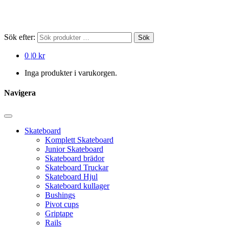
Sök efter:
Sök
0
|
0 kr
Inga produkter i varukorgen.
Navigera
Skateboard
Komplett Skateboard
Junior Skateboard
Skateboard brädor
Skateboard Truckar
Skateboard Hjul
Skateboard kullager
Bushings
Pivot cups
Griptape
Rails