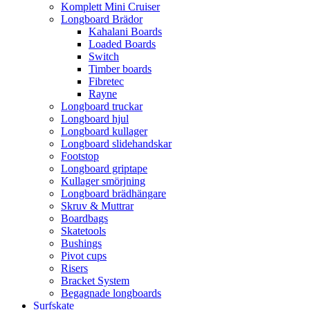
Komplett Mini Cruiser
Longboard Brädor
Kahalani Boards
Loaded Boards
Switch
Timber boards
Fibretec
Rayne
Longboard truckar
Longboard hjul
Longboard kullager
Longboard slidehandskar
Footstop
Longboard griptape
Kullager smörjning
Longboard brädhängare
Skruv & Muttrar
Boardbags
Skatetools
Bushings
Pivot cups
Risers
Bracket System
Begagnade longboards
Surfskate