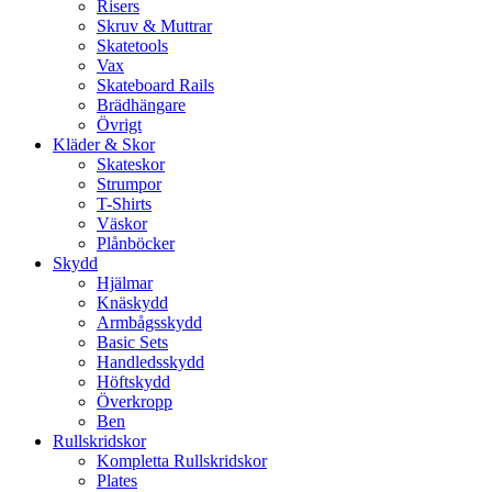
Risers
Skruv & Muttrar
Skatetools
Vax
Skateboard Rails
Brädhängare
Övrigt
Kläder & Skor
Skateskor
Strumpor
T-Shirts
Väskor
Plånböcker
Skydd
Hjälmar
Knäskydd
Armbågsskydd
Basic Sets
Handledsskydd
Höftskydd
Överkropp
Ben
Rullskridskor
Kompletta Rullskridskor
Plates