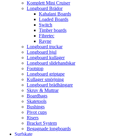
Komplett Mini Cruiser
Longboard Brädor
Kahalani Boards
Loaded Boards
Switch
Timber boards
Fibretec
Rayne
Longboard truckar
Longboard hjul
Longboard kullager
Longboard slidehandskar
Footstop
Longboard griptape
Kullager smörjning
Longboard brädhängare
Skruv & Muttrar
Boardbags
Skatetools
Bushings
Pivot cups
Risers
Bracket System
Begagnade longboards
Surfskate