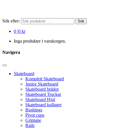
Sök efter:
Sök
0
|
0 kr
Inga produkter i varukorgen.
Navigera
Skateboard
Komplett Skateboard
Junior Skateboard
Skateboard brädor
Skateboard Truckar
Skateboard Hjul
Skateboard kullager
Bushings
Pivot cups
Griptape
Rails