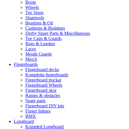
Boots
Wheels
Toe Stops
Skatetools
Bearings & Oil
Cushions & Bushings
Derby Spare Parts & Miscellaneous
Toe Caps & Guards
Bags & Leashes
Laces
Mouth Guards
Merch
Fingerboards
Fingerboard decks
Kompletta fingerboards
Fingerboard truckar
Fingerboard Wheels
Fingerboard skor
Ramps & obstacles
Spare parts
Fingerboard DIY kits
Finger Inlines
BMX
Longboard
Komplett Longboard