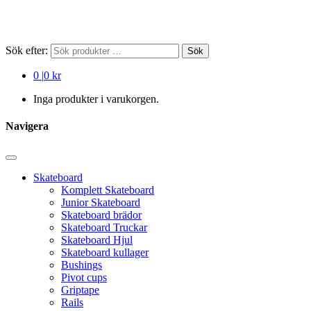
Sök efter:
Sök
0
|
0 kr
Inga produkter i varukorgen.
Navigera
Skateboard
Komplett Skateboard
Junior Skateboard
Skateboard brädor
Skateboard Truckar
Skateboard Hjul
Skateboard kullager
Bushings
Pivot cups
Griptape
Rails