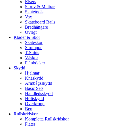
Risers
Skruv & Muttrar
Skatetools
Vax
Skateboard Rails
Brädhängare
Övrigt
Kläder & Skor
Skateskor
Strumpor
T-Shirts
Väskor
Plånböcker
Skydd
Hjälmar
Knäskydd
Armbågsskydd
Basic Sets
Handledsskydd
Höftskydd
Överkropp
Ben
Rullskridskor
Kompletta Rullskridskor
Plates