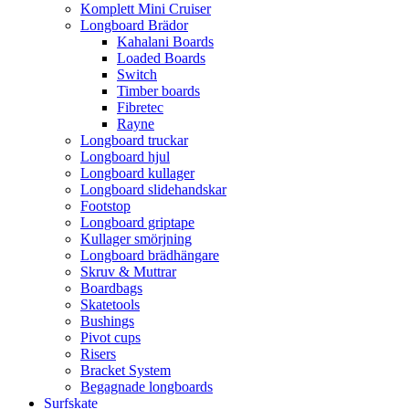
Komplett Mini Cruiser
Longboard Brädor
Kahalani Boards
Loaded Boards
Switch
Timber boards
Fibretec
Rayne
Longboard truckar
Longboard hjul
Longboard kullager
Longboard slidehandskar
Footstop
Longboard griptape
Kullager smörjning
Longboard brädhängare
Skruv & Muttrar
Boardbags
Skatetools
Bushings
Pivot cups
Risers
Bracket System
Begagnade longboards
Surfskate