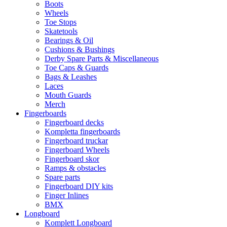
Boots
Wheels
Toe Stops
Skatetools
Bearings & Oil
Cushions & Bushings
Derby Spare Parts & Miscellaneous
Toe Caps & Guards
Bags & Leashes
Laces
Mouth Guards
Merch
Fingerboards
Fingerboard decks
Kompletta fingerboards
Fingerboard truckar
Fingerboard Wheels
Fingerboard skor
Ramps & obstacles
Spare parts
Fingerboard DIY kits
Finger Inlines
BMX
Longboard
Komplett Longboard