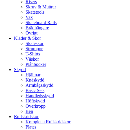
Risers
Skruv & Muttrar
Skatetools
Vax
Skateboard Rails
Brädhängare
Övrigt
Kläder & Skor
Skateskor
Strumpor
T-Shirts
Väskor
Plånböcker
Skydd
Hjälmar
Knäskydd
Armbågsskydd
Basic Sets
Handledsskydd
Höftskydd
Överkropp
Ben
Rullskridskor
Kompletta Rullskridskor
Plates