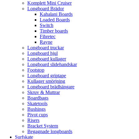
Komplett Mini Cruiser
Longboard Brädor
Kahalani Boards
Loaded Boards
Switch
Timber boards
Fibretec
Rayne
Longboard truckar
Longboard hjul
Longboard kullager
Longboard slidehandskar
Footstop
Longboard griptape
Kullager smörjning
Longboard brädhängare
Skruv & Muttrar
Boardbags
Skatetools
Bushings
Pivot cups
Risers
Bracket System
Begagnade longboards
Surfskate