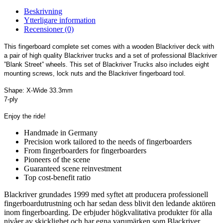
Beskrivning
Ytterligare information
Recensioner (0)
This fingerboard complete set comes with a wooden Blackriver deck with
a pair of high quality Blackriver trucks and a set of professional Blackriver
”Blank Street” wheels. This set of Blackriver Trucks also includes eight
mounting screws, lock nuts and the Blackriver fingerboard tool.
Shape: X-Wide 33.3mm
7-ply
Enjoy the ride!
Handmade in Germany
Precision work tailored to the needs of fingerboarders
From fingerboarders for fingerboarders
Pioneers of the scene
Guaranteed scene reinvestment
Top cost-benefit ratio
Blackriver grundades 1999 med syftet att producera professionell
fingerboardutrustning och har sedan dess blivit den ledande aktören
inom fingerboarding. De erbjuder högkvalitativa produkter för alla
nivåer av skicklighet och har egna varumärken som Blackriver,