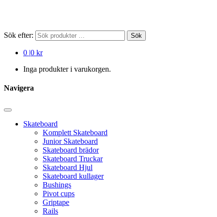
Sök efter:
Sök
0
|
0 kr
Inga produkter i varukorgen.
Navigera
Skateboard
Komplett Skateboard
Junior Skateboard
Skateboard brädor
Skateboard Truckar
Skateboard Hjul
Skateboard kullager
Bushings
Pivot cups
Griptape
Rails