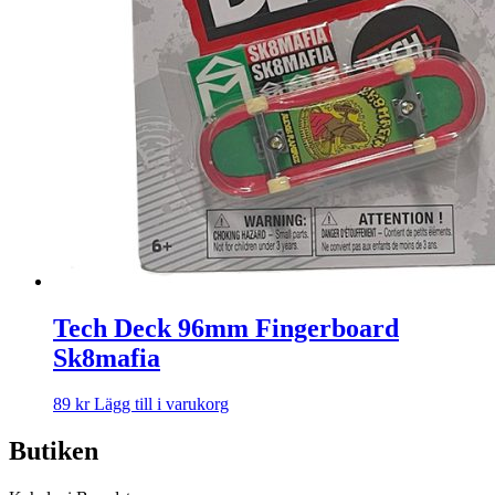
Tech Deck 96mm Fingerboard
Sk8mafia
89
kr
Lägg till i varukorg
Butiken