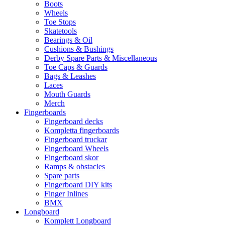
Boots
Wheels
Toe Stops
Skatetools
Bearings & Oil
Cushions & Bushings
Derby Spare Parts & Miscellaneous
Toe Caps & Guards
Bags & Leashes
Laces
Mouth Guards
Merch
Fingerboards
Fingerboard decks
Kompletta fingerboards
Fingerboard truckar
Fingerboard Wheels
Fingerboard skor
Ramps & obstacles
Spare parts
Fingerboard DIY kits
Finger Inlines
BMX
Longboard
Komplett Longboard