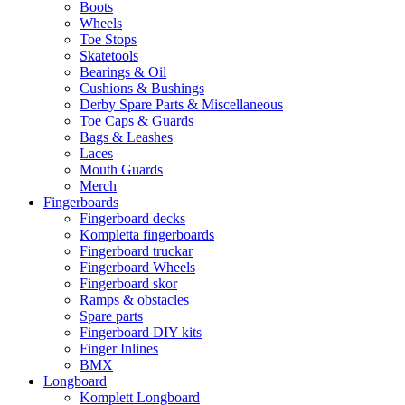
Boots
Wheels
Toe Stops
Skatetools
Bearings & Oil
Cushions & Bushings
Derby Spare Parts & Miscellaneous
Toe Caps & Guards
Bags & Leashes
Laces
Mouth Guards
Merch
Fingerboards
Fingerboard decks
Kompletta fingerboards
Fingerboard truckar
Fingerboard Wheels
Fingerboard skor
Ramps & obstacles
Spare parts
Fingerboard DIY kits
Finger Inlines
BMX
Longboard
Komplett Longboard