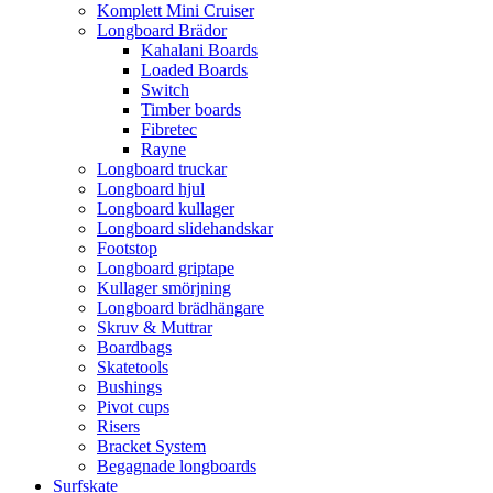
Komplett Mini Cruiser
Longboard Brädor
Kahalani Boards
Loaded Boards
Switch
Timber boards
Fibretec
Rayne
Longboard truckar
Longboard hjul
Longboard kullager
Longboard slidehandskar
Footstop
Longboard griptape
Kullager smörjning
Longboard brädhängare
Skruv & Muttrar
Boardbags
Skatetools
Bushings
Pivot cups
Risers
Bracket System
Begagnade longboards
Surfskate