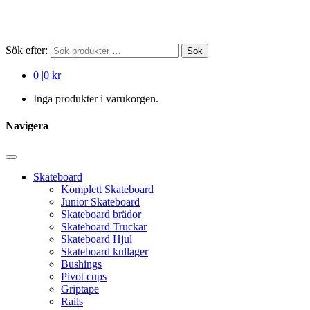
Sök efter:
Sök
0
|
0 kr
Inga produkter i varukorgen.
Navigera
Skateboard
Komplett Skateboard
Junior Skateboard
Skateboard brädor
Skateboard Truckar
Skateboard Hjul
Skateboard kullager
Bushings
Pivot cups
Griptape
Rails