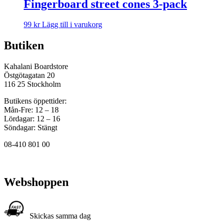
Fingerboard street cones 3-pack
99
kr
Lägg till i varukorg
Butiken
Kahalani Boardstore
Östgötagatan 20
116 25 Stockholm
Butikens öppettider:
Mån-Fre: 12 – 18
Lördagar: 12 – 16
Söndagar: Stängt
08-410 801 00
Webshoppen
Skickas samma dag