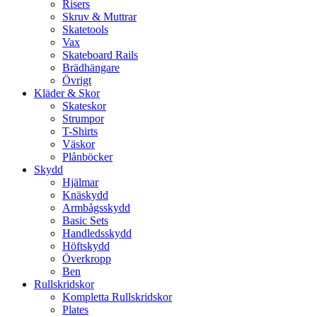
Risers
Skruv & Muttrar
Skatetools
Vax
Skateboard Rails
Brädhängare
Övrigt
Kläder & Skor
Skateskor
Strumpor
T-Shirts
Väskor
Plånböcker
Skydd
Hjälmar
Knäskydd
Armbågsskydd
Basic Sets
Handledsskydd
Höftskydd
Överkropp
Ben
Rullskridskor
Kompletta Rullskridskor
Plates