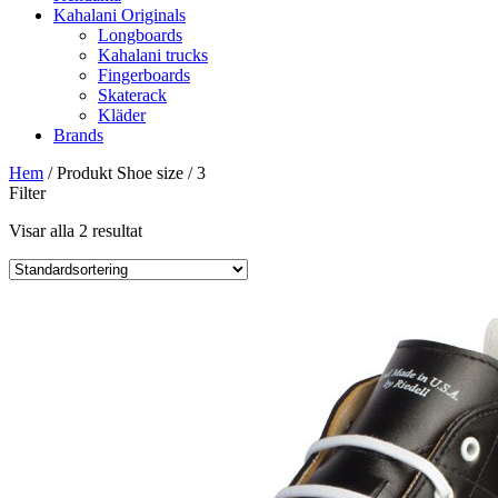
Kahalani Originals
Longboards
Kahalani trucks
Fingerboards
Skaterack
Kläder
Brands
Hem
/ Produkt Shoe size / 3
Filter
Visar alla 2 resultat