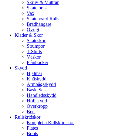
Skruv & Muttrar
Skatetools
Vax
Skateboard Rails
Brädhängare
Övrigt
Kläder & Skor
Skateskor
Strumpor
T-Shirts
Väskor
Plånböcker
Skydd
Hjälmar
Knäskydd
Armbågsskydd
Basic Sets
Handledsskydd
Höftskydd
Överkropp
Ben
Rullskridskor
Kompletta Rullskridskor
Plates
Boots