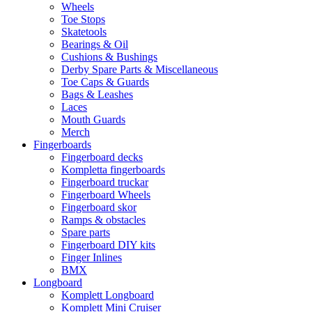
Wheels
Toe Stops
Skatetools
Bearings & Oil
Cushions & Bushings
Derby Spare Parts & Miscellaneous
Toe Caps & Guards
Bags & Leashes
Laces
Mouth Guards
Merch
Fingerboards
Fingerboard decks
Kompletta fingerboards
Fingerboard truckar
Fingerboard Wheels
Fingerboard skor
Ramps & obstacles
Spare parts
Fingerboard DIY kits
Finger Inlines
BMX
Longboard
Komplett Longboard
Komplett Mini Cruiser