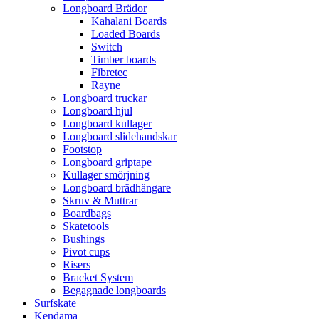
Longboard Brädor
Kahalani Boards
Loaded Boards
Switch
Timber boards
Fibretec
Rayne
Longboard truckar
Longboard hjul
Longboard kullager
Longboard slidehandskar
Footstop
Longboard griptape
Kullager smörjning
Longboard brädhängare
Skruv & Muttrar
Boardbags
Skatetools
Bushings
Pivot cups
Risers
Bracket System
Begagnade longboards
Surfskate
Kendama