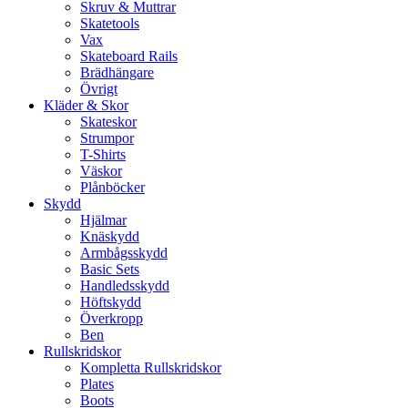
Skruv & Muttrar
Skatetools
Vax
Skateboard Rails
Brädhängare
Övrigt
Kläder & Skor
Skateskor
Strumpor
T-Shirts
Väskor
Plånböcker
Skydd
Hjälmar
Knäskydd
Armbågsskydd
Basic Sets
Handledsskydd
Höftskydd
Överkropp
Ben
Rullskridskor
Kompletta Rullskridskor
Plates
Boots