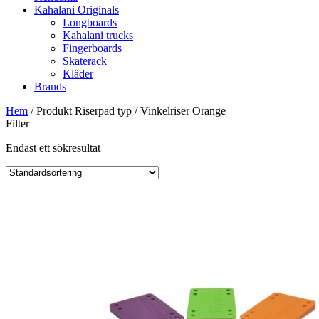
Kahalani Originals
Longboards
Kahalani trucks
Fingerboards
Skaterack
Kläder
Brands
Hem
/ Produkt Riserpad typ / Vinkelriser Orange
Filter
Endast ett sökresultat