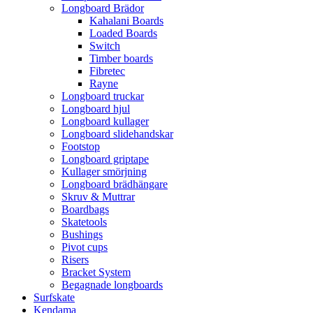
Longboard Brädor
Kahalani Boards
Loaded Boards
Switch
Timber boards
Fibretec
Rayne
Longboard truckar
Longboard hjul
Longboard kullager
Longboard slidehandskar
Footstop
Longboard griptape
Kullager smörjning
Longboard brädhängare
Skruv & Muttrar
Boardbags
Skatetools
Bushings
Pivot cups
Risers
Bracket System
Begagnade longboards
Surfskate
Kendama