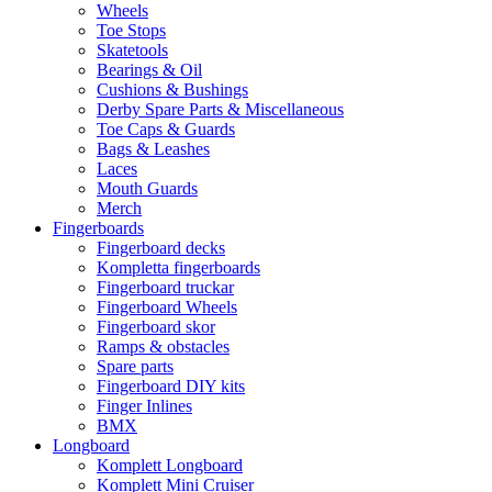
Wheels
Toe Stops
Skatetools
Bearings & Oil
Cushions & Bushings
Derby Spare Parts & Miscellaneous
Toe Caps & Guards
Bags & Leashes
Laces
Mouth Guards
Merch
Fingerboards
Fingerboard decks
Kompletta fingerboards
Fingerboard truckar
Fingerboard Wheels
Fingerboard skor
Ramps & obstacles
Spare parts
Fingerboard DIY kits
Finger Inlines
BMX
Longboard
Komplett Longboard
Komplett Mini Cruiser