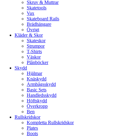
Skruv & Muttrar
Skatetools
Vax
Skateboard Rails
Brädhängare
Övrigt
Kläder & Skor
Skateskor
Strumpor
T-Shirts
Väskor
Plånböcker
Skydd
Hjälmar
Knäskydd
Armbågsskydd
Basic Sets
Handledsskydd
Höftskydd
Överkropp
Ben
Rullskridskor
Kompletta Rullskridskor
Plates
Boots