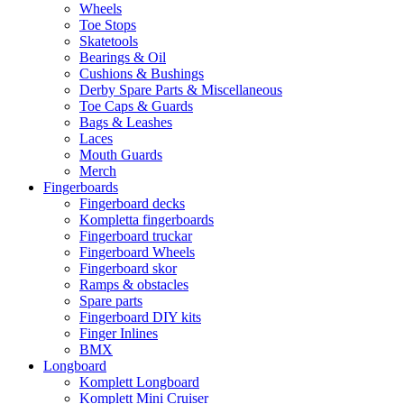
Wheels
Toe Stops
Skatetools
Bearings & Oil
Cushions & Bushings
Derby Spare Parts & Miscellaneous
Toe Caps & Guards
Bags & Leashes
Laces
Mouth Guards
Merch
Fingerboards
Fingerboard decks
Kompletta fingerboards
Fingerboard truckar
Fingerboard Wheels
Fingerboard skor
Ramps & obstacles
Spare parts
Fingerboard DIY kits
Finger Inlines
BMX
Longboard
Komplett Longboard
Komplett Mini Cruiser