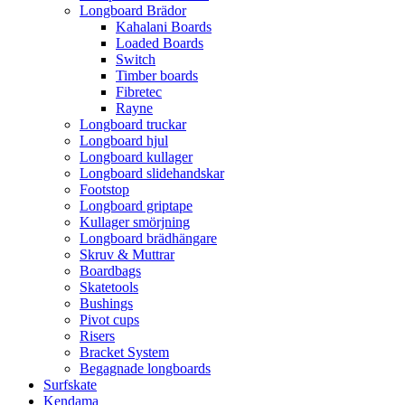
Longboard Brädor
Kahalani Boards
Loaded Boards
Switch
Timber boards
Fibretec
Rayne
Longboard truckar
Longboard hjul
Longboard kullager
Longboard slidehandskar
Footstop
Longboard griptape
Kullager smörjning
Longboard brädhängare
Skruv & Muttrar
Boardbags
Skatetools
Bushings
Pivot cups
Risers
Bracket System
Begagnade longboards
Surfskate
Kendama