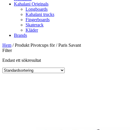
Kahalani Originals
Longboards
Kahalani trucks
Fingerboards
Skaterack
Kläder
Brands
Hem
/ Produkt Pivotcups för / Paris Savant
Filter
Endast ett sökresultat