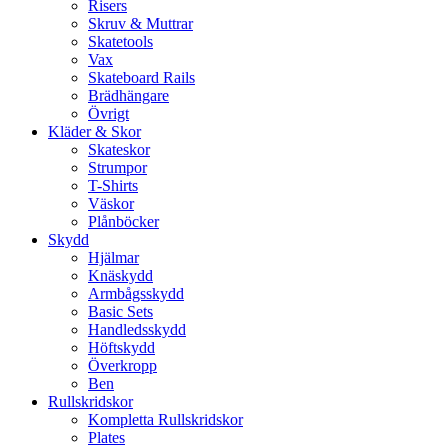
Risers
Skruv & Muttrar
Skatetools
Vax
Skateboard Rails
Brädhängare
Övrigt
Kläder & Skor
Skateskor
Strumpor
T-Shirts
Väskor
Plånböcker
Skydd
Hjälmar
Knäskydd
Armbågsskydd
Basic Sets
Handledsskydd
Höftskydd
Överkropp
Ben
Rullskridskor
Kompletta Rullskridskor
Plates