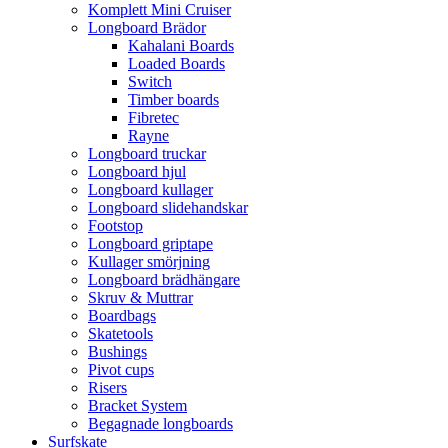
Komplett Mini Cruiser
Longboard Brädor
Kahalani Boards
Loaded Boards
Switch
Timber boards
Fibretec
Rayne
Longboard truckar
Longboard hjul
Longboard kullager
Longboard slidehandskar
Footstop
Longboard griptape
Kullager smörjning
Longboard brädhängare
Skruv & Muttrar
Boardbags
Skatetools
Bushings
Pivot cups
Risers
Bracket System
Begagnade longboards
Surfskate