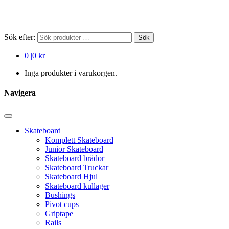
Sök efter:
Sök
0
|
0 kr
Inga produkter i varukorgen.
Navigera
Skateboard
Komplett Skateboard
Junior Skateboard
Skateboard brädor
Skateboard Truckar
Skateboard Hjul
Skateboard kullager
Bushings
Pivot cups
Griptape
Rails