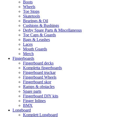
Boots
Wheels
Toe Stops
Skatetools
Bearings & Oil
Cushions & Bushings
Derby Spare Parts & Miscellaneous
Toe Caps & Guards
Bags & Leashes
Laces
Mouth Guards
Merch
Fingerboards
Fingerboard decks
Kompletta fingerboards
Fingerboard truckar
Fingerboard Wheels
Fingerboard skor
Ramps & obstacles
Spare parts
Fingerboard DIY kits
Finger Inlines
BMX
Longboard
Komplett Longboard