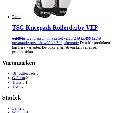
Rea!
TSG Kneepads Rollerderby VEP
1 249
kr
Det ursprungliga priset var: 1 249 kr.
499
kr
Det
nuvarande priset är: 499 kr.
Välj alternativ
Den här produkten
har flera varianter. De olika alternativen kan väljas på
produktsidan
Varumärken
187 Killerpads
3
G-Form
2
Triple 8
1
TSG
5
Storlek
Large
5
Medium
6