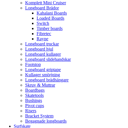
Komplett Mini Cruiser
Longboard Brädor
Kahalani Boards
Loaded Boards
Switch
Timber boards
Fibretec
Rayne
Longboard truckar
Longboard hjul
Longboard kullager
Longboard slidehandskar
Footstop
Longboard griptape
Kullager smörjning
Longboard brädhängare
Skruv & Muttrar
Boardbags
Skatetools
Bushings
Pivot cups
Risers
Bracket System
Begagnade longboards
Surfskate