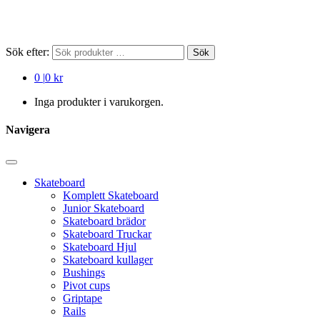
Sök efter:
Sök
0
|
0 kr
Inga produkter i varukorgen.
Navigera
Skateboard
Komplett Skateboard
Junior Skateboard
Skateboard brädor
Skateboard Truckar
Skateboard Hjul
Skateboard kullager
Bushings
Pivot cups
Griptape
Rails