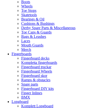
Boots
Wheels
Toe Stops
Skatetools
Bearings & Oil
Cushions & Bushings
Derby Spare Parts & Miscellaneous
Toe Caps & Guards
Bags & Leashes
Laces
Mouth Guards
Merch
Fingerboards
Fingerboard decks
Kompletta fingerboards
Fingerboard truckar
Fingerboard Wheels
Fingerboard skor
Ramps & obstacles
Spare parts
Fingerboard DIY kits
Finger Inlines
BMX
Longboard
Komplett Longboard