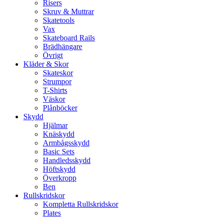
Risers
Skruv & Muttrar
Skatetools
Vax
Skateboard Rails
Brädhängare
Övrigt
Kläder & Skor
Skateskor
Strumpor
T-Shirts
Väskor
Plånböcker
Skydd
Hjälmar
Knäskydd
Armbågsskydd
Basic Sets
Handledsskydd
Höftskydd
Överkropp
Ben
Rullskridskor
Kompletta Rullskridskor
Plates