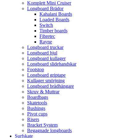
Komplett Mini Cruiser
Longboard Brädor
Kahalani Boards
Loaded Boards
Switch
Timber boards
Fibretec
Rayne
Longboard truckar
Longboard hjul
Longboard kullager
Longboard slidehandskar
Footstop
Longboard griptape
Kullager smörjning
Longboard brädhängare
Skruv & Muttrar
Boardbags
Skatetools
Bushings
Pivot cups
Risers
Bracket System
Begagnade longboards
Surfskate