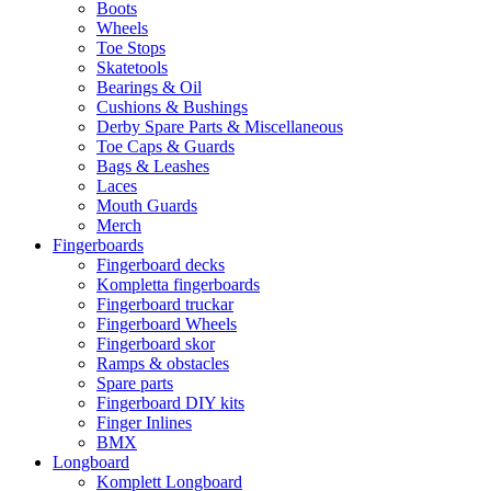
Boots
Wheels
Toe Stops
Skatetools
Bearings & Oil
Cushions & Bushings
Derby Spare Parts & Miscellaneous
Toe Caps & Guards
Bags & Leashes
Laces
Mouth Guards
Merch
Fingerboards
Fingerboard decks
Kompletta fingerboards
Fingerboard truckar
Fingerboard Wheels
Fingerboard skor
Ramps & obstacles
Spare parts
Fingerboard DIY kits
Finger Inlines
BMX
Longboard
Komplett Longboard