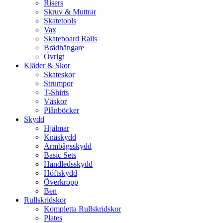
Risers
Skruv & Muttrar
Skatetools
Vax
Skateboard Rails
Brädhängare
Övrigt
Kläder & Skor
Skateskor
Strumpor
T-Shirts
Väskor
Plånböcker
Skydd
Hjälmar
Knäskydd
Armbågsskydd
Basic Sets
Handledsskydd
Höftskydd
Överkropp
Ben
Rullskridskor
Kompletta Rullskridskor
Plates