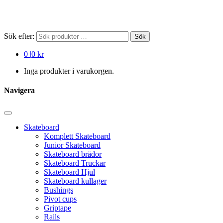
Sök efter:
Sök
0
|
0 kr
Inga produkter i varukorgen.
Navigera
Skateboard
Komplett Skateboard
Junior Skateboard
Skateboard brädor
Skateboard Truckar
Skateboard Hjul
Skateboard kullager
Bushings
Pivot cups
Griptape
Rails