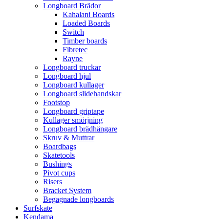
Longboard Brädor
Kahalani Boards
Loaded Boards
Switch
Timber boards
Fibretec
Rayne
Longboard truckar
Longboard hjul
Longboard kullager
Longboard slidehandskar
Footstop
Longboard griptape
Kullager smörjning
Longboard brädhängare
Skruv & Muttrar
Boardbags
Skatetools
Bushings
Pivot cups
Risers
Bracket System
Begagnade longboards
Surfskate
Kendama