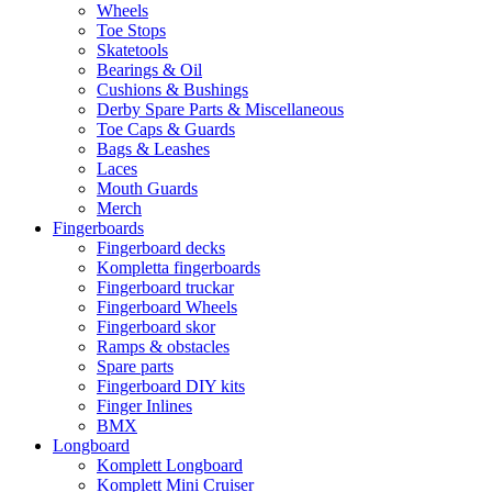
Wheels
Toe Stops
Skatetools
Bearings & Oil
Cushions & Bushings
Derby Spare Parts & Miscellaneous
Toe Caps & Guards
Bags & Leashes
Laces
Mouth Guards
Merch
Fingerboards
Fingerboard decks
Kompletta fingerboards
Fingerboard truckar
Fingerboard Wheels
Fingerboard skor
Ramps & obstacles
Spare parts
Fingerboard DIY kits
Finger Inlines
BMX
Longboard
Komplett Longboard
Komplett Mini Cruiser