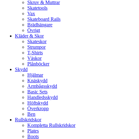
Skruv & Muttrar
Skatetools
Vax
Skateboard Rails
Brädhängare
Övrigt
Kläder & Skor
Skateskor
Strumpor
T-Shirts
Väskor
Plånböcker
Skydd
Hjälmar
Knäskydd
Armbågsskydd
Basic Sets
Handledsskydd
Höftskydd
Överkropp
Ben
Rullskridskor
Kompletta Rullskridskor
Plates
Boots