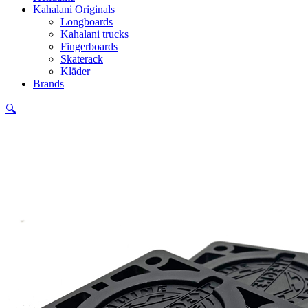
Kahalani Originals
Longboards
Kahalani trucks
Fingerboards
Skaterack
Kläder
Brands
🔍