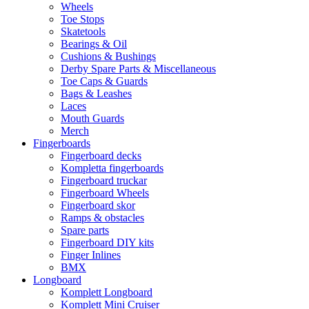
Wheels
Toe Stops
Skatetools
Bearings & Oil
Cushions & Bushings
Derby Spare Parts & Miscellaneous
Toe Caps & Guards
Bags & Leashes
Laces
Mouth Guards
Merch
Fingerboards
Fingerboard decks
Kompletta fingerboards
Fingerboard truckar
Fingerboard Wheels
Fingerboard skor
Ramps & obstacles
Spare parts
Fingerboard DIY kits
Finger Inlines
BMX
Longboard
Komplett Longboard
Komplett Mini Cruiser