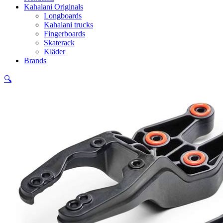
Kahalani Originals
Longboards
Kahalani trucks
Fingerboards
Skaterack
Kläder
Brands
🔍