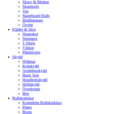
Skruv & Muttrar
Skatetools
Vax
Skateboard Rails
Brädhängare
Övrigt
Kläder & Skor
Skateskor
Strumpor
T-Shirts
Väskor
Plånböcker
Skydd
Hjälmar
Knäskydd
Armbågsskydd
Basic Sets
Handledsskydd
Höftskydd
Överkropp
Ben
Rullskridskor
Kompletta Rullskridskor
Plates
Boots