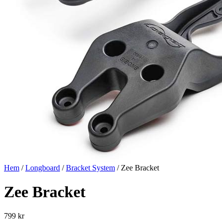
Hem
/
Longboard
/
Bracket System
/ Zee Bracket
Zee Bracket
799
kr